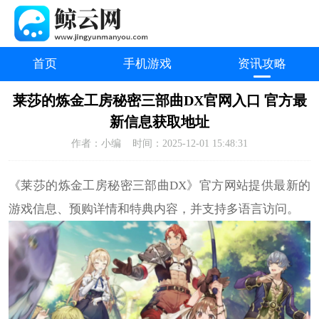
首页
手机游戏
资讯攻略
莱莎的炼金工房秘密三部曲DX官网入口 官方最
新信息获取地址
作者：小编
时间：2025-12-01 15:48:31
《莱莎的炼金工房秘密三部曲DX》官方网站提供最新的
游戏信息、预购详情和特典内容，并支持多语言访问。