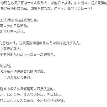
，你现在必须招募战士来击败敌人，派他们上战场，加入战斗。通关获得
游戏的玩法比较简单。如果您有兴趣，何不关注我们并尝试一下！
则无法对怪物造成致命伤害。
你可以参加日常活动。
不断挑战自己即可。
向基地冲锋，玩家需要知道哪些装备对怪物更具杀伤力。
比之前更加强大。
以更有效地瓦解敌人一次又一次的攻击。
各种挑战。
对各种角色的技能有清晰的了解。
地，否则游戏就会失败。
。游戏中很多装备都是可以直接放置的。
更高，以此类推。敌人等级越高，等级越高。
，想怎么布置就怎么布置，不用担心花很多钱。