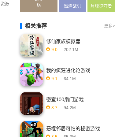
的资源
塔
蜜蜂战机
月球掠夺者
(Moon
相关推荐
更多>
Raider)
修仙家族模拟器
9.0
202.1M
我的疯狂进化论游戏
9.1
64.1M
密室100扇门游戏
8.7
94.2M
恶棍邻居可怕的秘密游戏
8.5
65.3M