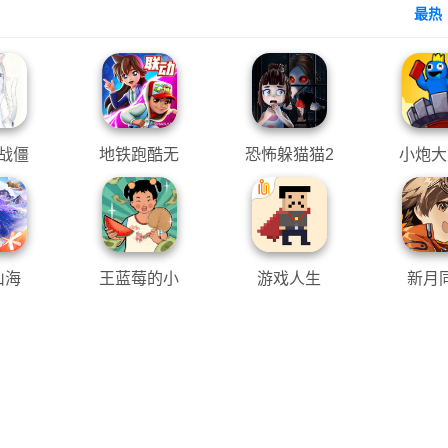
最热
战僵
地铁跑酷无
恐怖躲猫猫2
小炮大
Q版
限金币钥匙
旧版本
版
山海
王蓝莓的小
游戏人生
新月
卖部