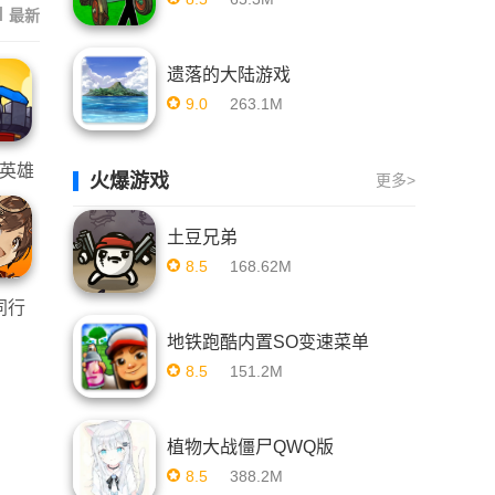
|
最新
遗落的大陆游戏
9.0
263.1M
英雄
火爆游戏
更多>
土豆兄弟
8.5
168.62M
同行
地铁跑酷内置SO变速菜单
8.5
151.2M
植物大战僵尸QWQ版
8.5
388.2M