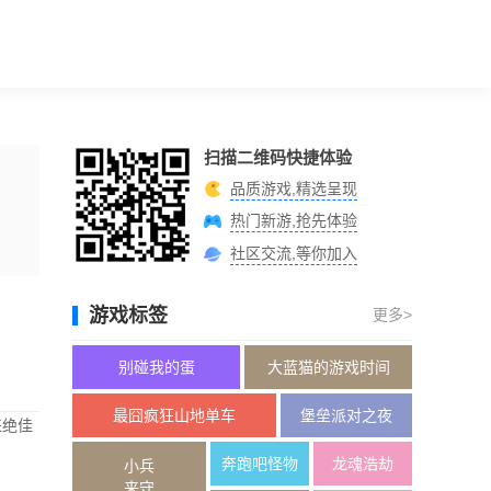
扫描二维码快捷体验
品质游戏,精选呈现
热门新游,抢先体验
社区交流,等你加入
游戏标签
更多>
别碰我的蛋
大蓝猫的游戏时间
最囧疯狂山地单车
堡垒派对之夜
来绝佳
奔跑吧怪物
龙魂浩劫
小兵
来守