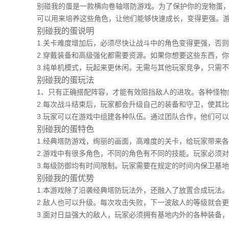
别碰我的蛋是一款横向卷轴塔防游戏。为了保护你的宠物蛋
可以用来培养这些角色，让他们能够快速成长，变得更强。
别碰我的蛋说明
1.关卡难度增加后，必须尽快让战斗中的角色变得更强，否
2.穿戴装备和高级强化都需要资源。如果你想要这些东西，
3.纯单机模式，玩起来更休闲。无需与其他玩家竞争，只需
别碰我的蛋玩法
1、只有正确搭配阵容，才能有效阻挡敌人的进攻。各种怪物
2.每次战斗结束后，玩家都会升级自己的装备和守卫，使其
3.玩家可以在游戏中组建各种队伍。通过团队合作，他们可
别碰我的蛋特色
1.经典塔防游戏，绚丽的画面，高难度的关卡，给玩家带来
2.游戏中有很多角色，不同的角色有不同的技能。玩家必须
3.每级防御均有时间限制。玩家需要在规定的时间内保卫基
别碰我的蛋优势
1.本游戏除了沿袭经典塔防玩法外，还融入了放置合成玩法
2.敌人也可以升级。每次攻击失败，下一波敌人的等级就会
3.面对日益强大的敌人，玩家必须拥有基地内外的各种装备