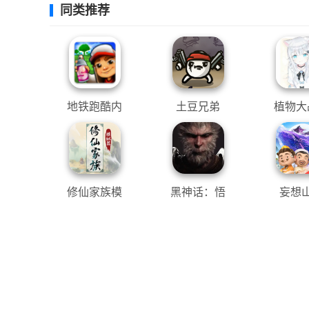
同类推荐
地铁跑酷内
土豆兄弟
植物大
置SO变速菜
尸QW
单
修仙家族模
黑神话：悟
妄想
拟器
空